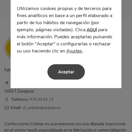
Utilizamos cookies propias y de terceros para
fines analíticos en base a un perfil elaborado a
partir de tus hábitos de navegación (por
ejemplo, páginas visitadas). Clica
para
AQUÍ
más información. Puedes aceptarlas pulsando
el botón "Aceptar" o configurarlas o rechazar
su uso haciendo clic en
Ajustes
.
Fabricantes de ropa laboral y uniformes de trabajo en Zaragoza.
Aceptar
Calle Sta. Teresita, 5, Local
50017 Zaragoza
Teléfono:
976 33 81 11
Email:
cf_unimar@unimar.es
Confecciones Unimar es una empresa con una dilatada trayectoria
en el sector textil, especializada en la fabricación y comercialización