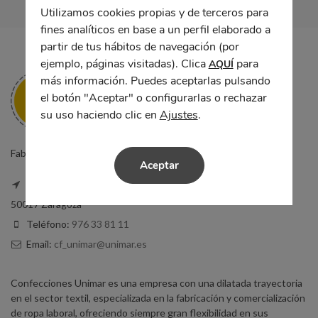
Utilizamos cookies propias y de terceros para
fines analíticos en base a un perfil elaborado a
partir de tus hábitos de navegación (por
ejemplo, páginas visitadas). Clica
para
AQUÍ
más información. Puedes aceptarlas pulsando
el botón "Aceptar" o configurarlas o rechazar
su uso haciendo clic en
Ajustes
.
Fabricantes de ropa laboral y uniformes de trabajo en Zaragoza.
Aceptar
Calle Sta. Teresita, 5, Local
50017 Zaragoza
Teléfono:
976 33 81 11
Email:
cf_unimar@unimar.es
Confecciones Unimar es una empresa con una dilatada trayectoria
en el sector textil, especializada en la fabricación y comercialización
de ropa laboral, ofreciendo siempre gran flexibilidad en sus