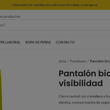
Fabricantes de ropa laboral y uniformes de trabajo en Zaragoza.
ros productos
PA LABORAL
ROPA DE PEÑAS
CONTACTO
Inicio
Pantalones
Pantalón bico
Pantalón bic
visibilidad
Cierre central con cremallera y bot
elástica, costura trasera de segur