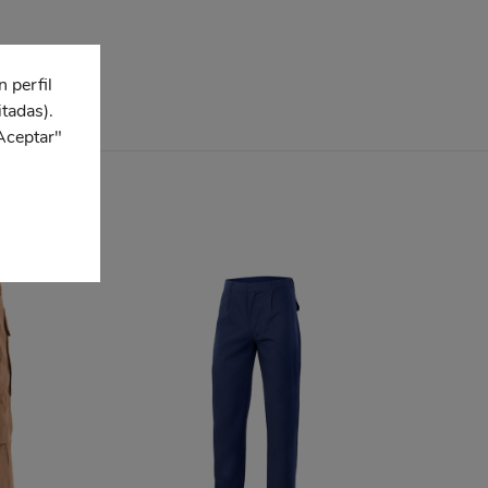
n perfil
itadas).
Aceptar"