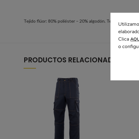
Tejido flúor: 80% poliéster – 20% algodón. Tejido: 65% pol
Utilizamo
elaborado
Clica
AQU
o configu
PRODUCTOS RELACIONADOS