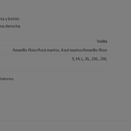
peta y botón
erna derecha
Velilla
Amarillo flúor/Azul marino, Azul marino/Amarillo flúor
S, M, L, XL, 2XL, 3XL
talones