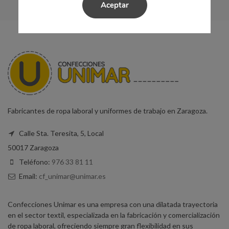
Aceptar
Fabricantes de ropa laboral y uniformes de trabajo en Zaragoza.
Calle Sta. Teresita, 5, Local
50017 Zaragoza
Teléfono:
976 33 81 11
Email:
cf_unimar@unimar.es
Confecciones Unimar es una empresa con una dilatada trayectoria
en el sector textil, especializada en la fabricación y comercialización
de ropa laboral, ofreciendo siempre gran flexibilidad en sus