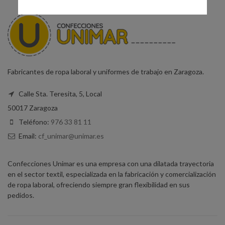
Fabricantes de ropa laboral y uniformes de trabajo en Zaragoza.
Calle Sta. Teresita, 5, Local
50017 Zaragoza
Teléfono:
976 33 81 11
Email:
cf_unimar@unimar.es
Confecciones Unimar es una empresa con una dilatada trayectoria
en el sector textil, especializada en la fabricación y comercialización
de ropa laboral, ofreciendo siempre gran flexibilidad en sus
pedidos.