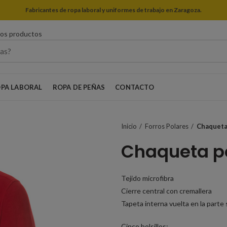
Fabricantes de ropa laboral y uniformes de trabajo en Zaragoza.
ros productos
PA LABORAL
ROPA DE PEÑAS
CONTACTO
Inicio
Forros Polares
Chaqueta
Chaqueta p
Tejido microfibra
Cierre central con cremallera
Tapeta interna vuelta en la parte 
Cinco bolsillos: