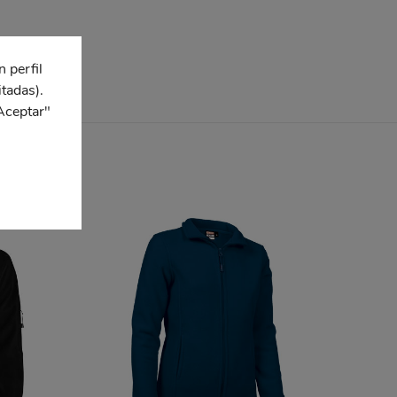
n perfil
itadas).
Aceptar"