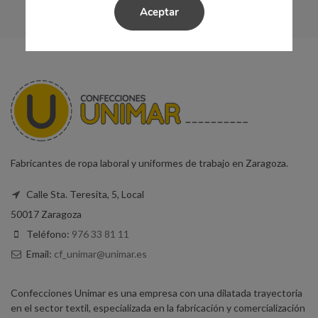
Aceptar
Fabricantes de ropa laboral y uniformes de trabajo en Zaragoza.
Calle Sta. Teresita, 5, Local
50017 Zaragoza
Teléfono:
976 33 81 11
Email:
cf_unimar@unimar.es
Confecciones Unimar es una empresa con una dilatada trayectoria
en el sector textil, especializada en la fabricación y comercialización