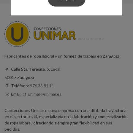
Fabricantes de ropa laboral y uniformes de trabajo en Zaragoza.
Calle Sta. Teresita, 5, Local
50017 Zaragoza
Teléfono:
976 33 81 11
Email:
cf_unimar@unimar.es
Confecciones Unimar es una empresa con una dilatada trayectoria
en el sector textil, especializada en la fabricación y comercialización
de ropa laboral, ofreciendo siempre gran flexibilidad en sus
pedidos.