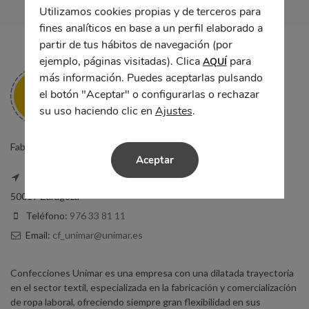
Utilizamos cookies propias y de terceros para
fines analíticos en base a un perfil elaborado a
partir de tus hábitos de navegación (por
ejemplo, páginas visitadas). Clica
para
AQUÍ
más información. Puedes aceptarlas pulsando
el botón "Aceptar" o configurarlas o rechazar
su uso haciendo clic en
Ajustes
.
Fabricantes de ropa laboral y uniformes de trabajo en Zaragoza.
Aceptar
Calle Sta. Teresita, 5, Local
50017 Zaragoza
Teléfono:
976 33 81 11
Email:
cf_unimar@unimar.es
Confecciones Unimar es una empresa con una dilatada trayectoria
en el sector textil, especializada en la fabricación y comercialización
de ropa laboral, ofreciendo siempre gran flexibilidad en sus