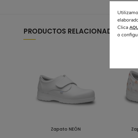
Utilizamo
elaborado
Clica
AQU
PRODUCTOS RELACIONADOS
o configu
Zapato NEÓN
Za