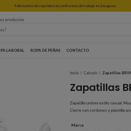
Fabricantes de ropa laboral y uniformes de trabajo en Zaragoza.
ros productos
PA LABORAL
ROPA DE PEÑAS
CONTACTO
Inicio
Calzado
Zapatillas BRY
Zapatillas 
Zapatilla unisex estilo casual. Mu
Cierre con cordones y plantilla ac
Marca