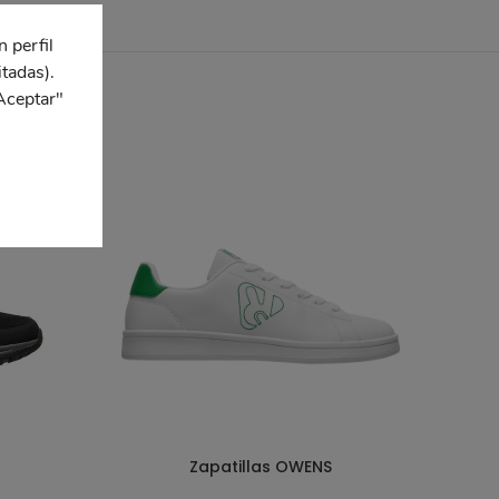
n perfil
itadas).
Aceptar"
Zapatillas OWENS