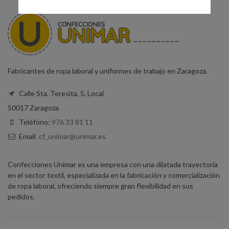
Fabricantes de ropa laboral y uniformes de trabajo en Zaragoza.
Calle Sta. Teresita, 5, Local
50017 Zaragoza
Teléfono:
976 33 81 11
Email:
cf_unimar@unimar.es
Confecciones Unimar es una empresa con una dilatada trayectoria
en el sector textil, especializada en la fabricación y comercialización
de ropa laboral, ofreciendo siempre gran flexibilidad en sus
pedidos.