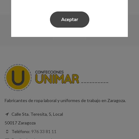
Aceptar
Fabricantes de ropa laboral y uniformes de trabajo en Zaragoza.
Calle Sta. Teresita, 5, Local
50017 Zaragoza
Teléfono:
976 33 81 11