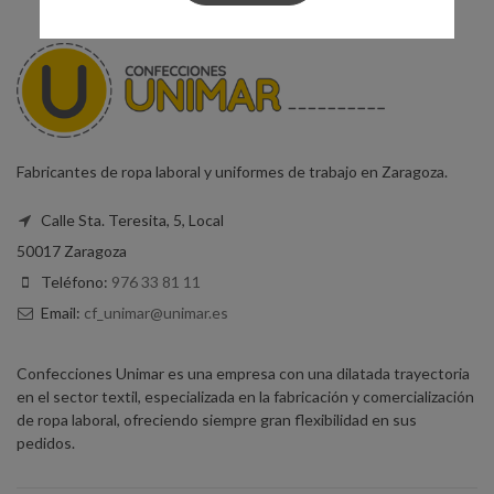
Fabricantes de ropa laboral y uniformes de trabajo en Zaragoza.
Calle Sta. Teresita, 5, Local
50017 Zaragoza
Teléfono:
976 33 81 11
Email:
cf_unimar@unimar.es
Confecciones Unimar es una empresa con una dilatada trayectoria
en el sector textil, especializada en la fabricación y comercialización
de ropa laboral, ofreciendo siempre gran flexibilidad en sus
pedidos.