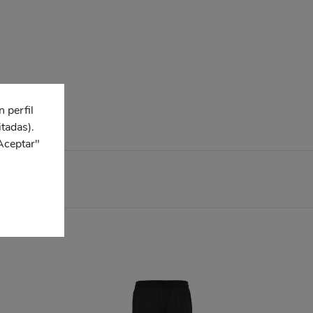
n perfil
itadas).
Aceptar"