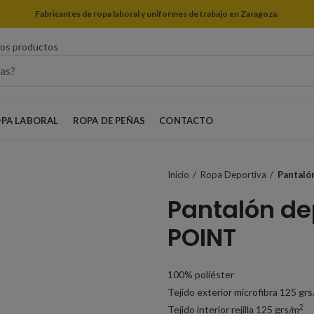
Fabricantes de ropa laboral y uniformes de trabajo en Zaragoza.
ros productos
PA LABORAL
ROPA DE PEÑAS
CONTACTO
Inicio
Ropa Deportiva
Pantaló
Pantalón d
POINT
100% poliéster
Tejido exterior microfibra 125 gr
2
Tejido interior rejilla 125 grs/m