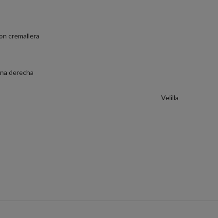
con cremallera
erna derecha
Velilla