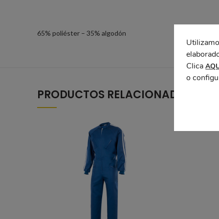
65% poliéster – 35% algodón
Utilizamo
elaborado
Clica
AQU
o configu
PRODUCTOS RELACIONADOS