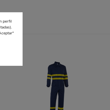
n perfil
itadas).
Aceptar"