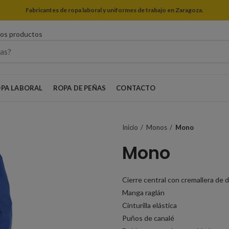
Fabricantes de ropa laboral y uniformes de trabajo en Zaragoza.
ros productos
PA LABORAL
ROPA DE PEÑAS
CONTACTO
Inicio
Monos
Mono
Mono
Cierre central con cremallera de 
Manga raglán
Cinturilla elástica
Puños de canalé