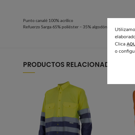
Punto canalé 100% acrílico
Refuerzo Sarga 65% poliéster – 35% algodón
Utilizamo
elaborado
Clica
AQU
o configu
PRODUCTOS RELACIONADOS