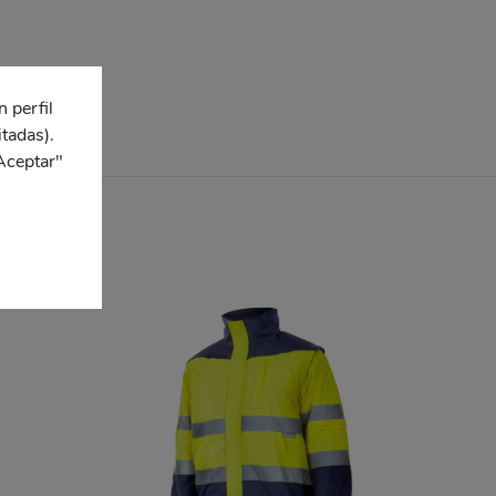
n perfil
itadas).
Aceptar"