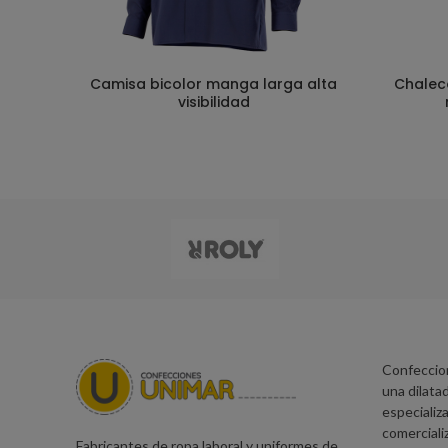
Camisa bicolor manga larga alta
Chaleco
visibilidad
Confeccio
una dilatad
especializa
comerciali
Fabricantes de ropa laboral y uniformes de