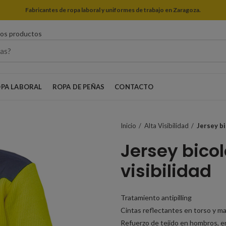
Fabricantes de ropa laboral y uniformes de trabajo en Zaragoza.
ros productos
PA LABORAL
ROPA DE PEÑAS
CONTACTO
Inicio
Alta Visibilidad
Jersey bi
Jersey bicol
visibilidad
Tratamiento antipilling
Cintas reflectantes en torso y m
Refuerzo de tejido en hombros, e