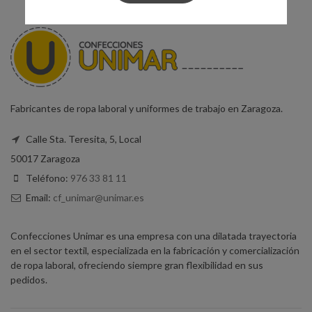
Fabricantes de ropa laboral y uniformes de trabajo en Zaragoza.
Calle Sta. Teresita, 5, Local
50017 Zaragoza
Teléfono:
976 33 81 11
Email:
cf_unimar@unimar.es
Confecciones Unimar es una empresa con una dilatada trayectoria
en el sector textil, especializada en la fabricación y comercialización
de ropa laboral, ofreciendo siempre gran flexibilidad en sus
pedidos.