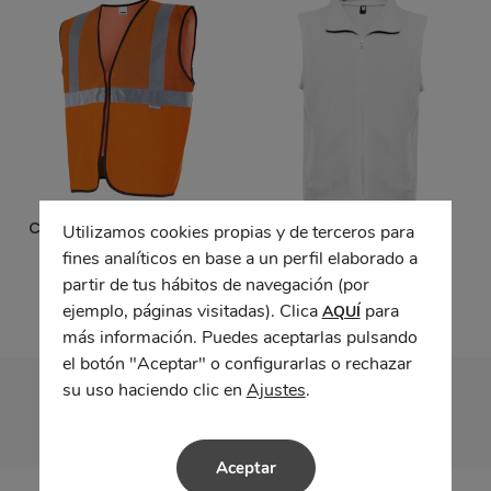
Chaleco profesional con
Chaleco BELLAGIO
Utilizamos cookies propias y de terceros para
tejido de rejilla alta
fines analíticos en base a un perfil elaborado a
visibilidad
partir de tus hábitos de navegación (por
ejemplo, páginas visitadas). Clica
para
AQUÍ
más información. Puedes aceptarlas pulsando
el botón "Aceptar" o configurarlas o rechazar
su uso haciendo clic en
Ajustes
.
Aceptar