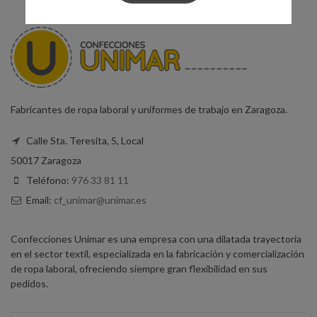
Fabricantes de ropa laboral y uniformes de trabajo en Zaragoza.
Calle Sta. Teresita, 5, Local
50017 Zaragoza
Teléfono:
976 33 81 11
Email:
cf_unimar@unimar.es
Confecciones Unimar es una empresa con una dilatada trayectoria
en el sector textil, especializada en la fabricación y comercialización
de ropa laboral, ofreciendo siempre gran flexibilidad en sus
pedidos.