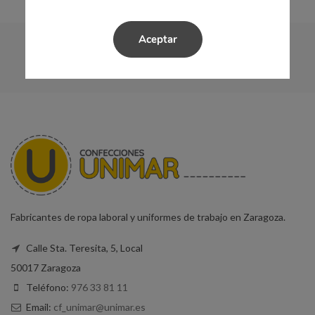
Aceptar
Fabricantes de ropa laboral y uniformes de trabajo en Zaragoza.
Calle Sta. Teresita, 5, Local
50017 Zaragoza
Teléfono:
976 33 81 11
Email:
cf_unimar@unimar.es