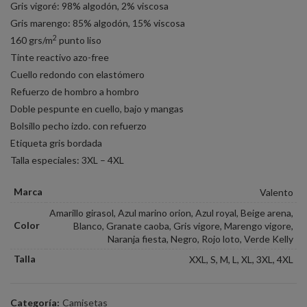
Gris vigoré: 98% algodón, 2% viscosa
Gris marengo: 85% algodón, 15% viscosa
2
160 grs/m
punto liso
Tinte reactivo azo-free
Cuello redondo con elastómero
Refuerzo de hombro a hombro
Doble pespunte en cuello, bajo y mangas
Bolsillo pecho izdo. con refuerzo
Etiqueta gris bordada
Talla especiales: 3XL – 4XL
Marca
Valento
Amarillo girasol, Azul marino orion, Azul royal, Beige arena,
Color
Blanco, Granate caoba, Gris vigore, Marengo vigore,
Naranja fiesta, Negro, Rojo loto, Verde Kelly
Talla
XXL, S, M, L, XL, 3XL, 4XL
Categoría:
Camisetas