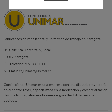
Fabricantes de ropa laboral y uniformes de trabajo en Zaragoza.
Calle Sta. Teresita, 5, Local
50017 Zaragoza
Teléfono:
976 33 81 11
Email:
cf_unimar@unimar.es
Confecciones Unimar es una empresa con una dilatada trayectoria
en el sector textil, especializada en la fabricación y comercialización
de ropa laboral, ofreciendo siempre gran flexibilidad en sus
pedidos.