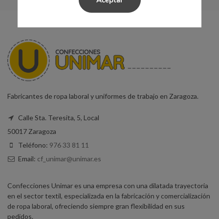
Aceptar
Fabricantes de ropa laboral y uniformes de trabajo en Zaragoza.
Calle Sta. Teresita, 5, Local
50017 Zaragoza
Teléfono:
976 33 81 11
Email:
cf_unimar@unimar.es
Confecciones Unimar es una empresa con una dilatada trayectoria
en el sector textil, especializada en la fabricación y comercialización
de ropa laboral, ofreciendo siempre gran flexibilidad en sus
pedidos.