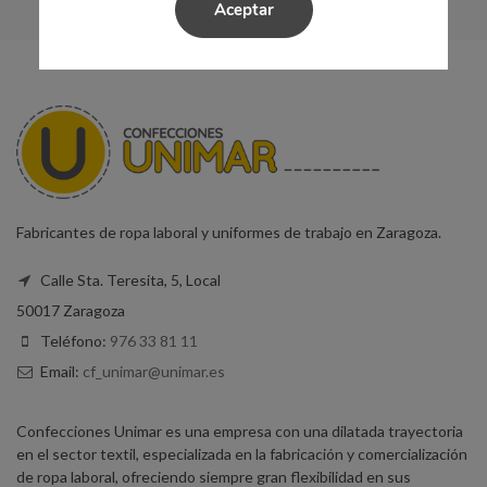
Aceptar
Fabricantes de ropa laboral y uniformes de trabajo en Zaragoza.
Calle Sta. Teresita, 5, Local
50017 Zaragoza
Teléfono:
976 33 81 11
Email:
cf_unimar@unimar.es
Confecciones Unimar es una empresa con una dilatada trayectoria
en el sector textil, especializada en la fabricación y comercialización
de ropa laboral, ofreciendo siempre gran flexibilidad en sus